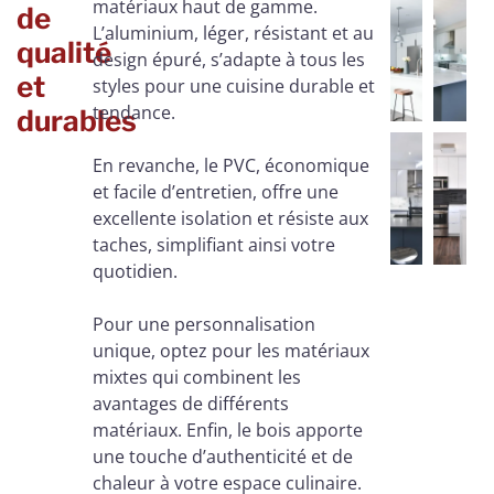
matériaux haut de gamme.
de
L’aluminium, léger, résistant et au
qualité
design épuré, s’adapte à tous les
et
styles pour une cuisine durable et
tendance.
durables
En revanche, le PVC, économique
et facile d’entretien, offre une
excellente isolation et résiste aux
taches, simplifiant ainsi votre
quotidien.
Pour une personnalisation
unique, optez pour les matériaux
mixtes qui combinent les
avantages de différents
matériaux. Enfin, le bois apporte
une touche d’authenticité et de
chaleur à votre espace culinaire.