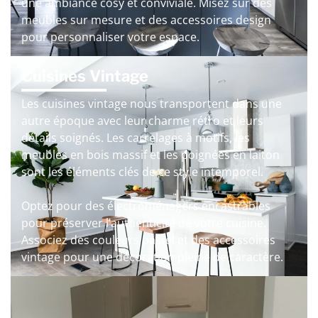
une ambiance cosy et conviviale. Misez sur des
meubles sur mesure et des accessoires design
pour personnaliser votre espace.
Cuisines Vintage
Les cuisines vintage nous transportent dans une
autre époque avec leur charme rétro et leurs
détails soignés. Les carrelages à motifs, les
meubles en bois massif et les poignées en laiton
sont les éléments clés de ce style intemporel.
Optez pour des électroménagers encastrables
pour préserver l’authenticité de votre cuisine.
Associez des couleurs pastel et des accessoires
vintage pour une décoration pleine de caractère.