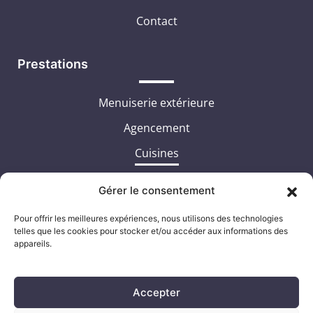
Contact
Prestations
Menuiserie extérieure
Agencement
Cuisines
Portails / Clôtures
Gérer le consentement
Pergolas
Pour offrir les meilleures expériences, nous utilisons des technologies
Stores bannes
telles que les cookies pour stocker et/ou accéder aux informations des
appareils.
Accepter