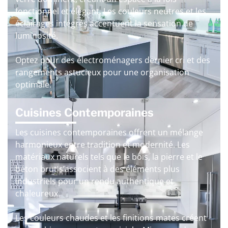
fonctionnel et élégant. Les couleurs neutres et les
éclairages intégrés accentuent la sensation de
luminosité.
Optez pour des électroménagers dernier cri et des
rangements astucieux pour une organisation
optimale.
Cuisines Contemporaines
Les cuisines contemporaines offrent un mélange
harmonieux entre tradition et modernité. Les
matériaux naturels tels que le bois, la pierre et le
béton brut s’associent à des éléments plus
industriels pour un rendu authentique et
chaleureux.
Les couleurs chaudes et les finitions mates créent